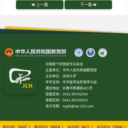
上一篇
下一篇
中国首个肝胆病专业杂志
主管单位：中华人民共和国教育部
主办单位：吉林大学
学术支持：中华医学会肝病学分会
通信地址：长春市新疆街461号
投稿咨询：0431-88782044
审稿咨询：0431-88783542
电子信箱：
lcgdb@vip.163.com
昨日IP[
16697
]
昨日PV[
78609
]
今日IP[
8431
]
今日PV[
32698
]