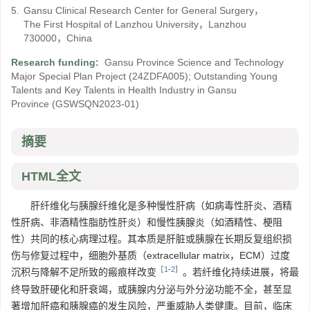
5.
Gansu Clinical Research Center for General Surgery，
The First Hospital of Lanzhou University，Lanzhou
730000，China
Research funding:
Gansu Province Science and Technology
Major Special Plan Project
(24ZDFA005)
;
Outstanding Young
Talents and Key Talents in Health Industry in Gansu
Province
(GSWSQN2023-01)
摘要
HTML全文
肝纤维化与胰腺纤维化是多种慢性肝病（如病毒性肝炎、酒精
性肝病、非酒精性脂肪性肝炎）和慢性胰腺炎（如酒精性、梗阻
性）共同的核心病理过程。其本质是肝脏或胰腺在长期反复组织损
伤与修复过程中，细胞外基质（extracellular matrix，ECM）过度
［
1
-
2
］
沉积与降解不足所致的瘢痕样改变
。若纤维化持续进展，将最
终导致肝硬化和肝衰竭，或胰腺内分泌与外分泌功能不全，甚至显
著增加肝癌和胰腺癌的发生风险，严重威胁人类健康。目前，临床