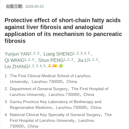
出版日期:
2026-05-25
Protective effect of short-chain fatty acids
against liver fibrosis and analogical
application of its mechanism to pancreatic
fibrosis
1, 2, 3
1, 2, 3, 4, 5
Yunjun YAN
,
Liang SHENG
,
1, 2, 3
1, 2, 3
1, 2, 3
Qi WANG
,
Shun PENG
,
Jia LI
,
1, 2, 3, 4, 5
,
,
,
Lei ZHANG
1.
The First Clinical Medical School of Lanzhou
University，Lanzhou 730000，China
2.
Department of General Surgery，The First Hospital of
Lanzhou University，Lanzhou 730000，China
3.
Gansu Province Key Laboratory of Biotherapy and
Regenerative Medicine，Lanzhou 730000，China
4.
National Clinical Key Specialty of General Surgery，The
First Hospital of Lanzhou University，Lanzhou
730000，China