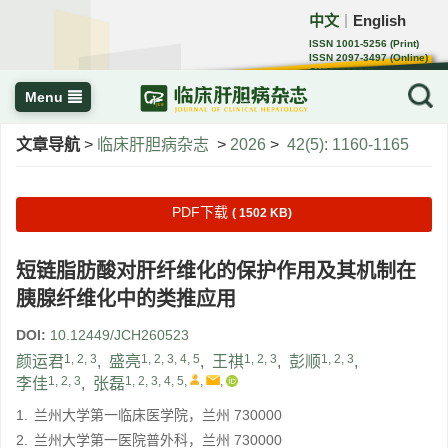
中文
English
｜
ISSN 1001-5256 (Print)
ISSN 2097-3497 (Online)
CN 22-1108/R
Menu
文章导航
>
临床肝胆病杂志
>
2026
>
42(5): 1160-1165
PDF下载
( 1502 KB)
短链脂肪酸对肝纤维化的保护作用及其机制在
胰腺纤维化中的类推应用
DOI:
10.12449/JCH260523
1, 2, 3
1, 2, 3, 4, 5
1, 2, 3
1, 2, 3
颜运君
,
盛亮
,
王祺
,
彭顺
,
1, 2, 3
1, 2, 3, 4, 5
,
,
,
李佳
,
张磊
1.
兰州大学第一临床医学院，兰州 730000
2.
兰州大学第一医院普外科，兰州 730000