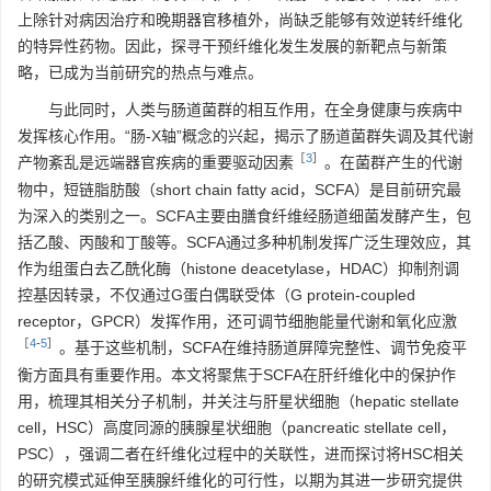
上除针对病因治疗和晚期器官移植外，尚缺乏能够有效逆转纤维化
的特异性药物。因此，探寻干预纤维化发生发展的新靶点与新策
略，已成为当前研究的热点与难点。
与此同时，人类与肠道菌群的相互作用，在全身健康与疾病中
发挥核心作用。“肠-X轴”概念的兴起，揭示了肠道菌群失调及其代谢
［
3
］
产物紊乱是远端器官疾病的重要驱动因素
。在菌群产生的代谢
物中，短链脂肪酸（short chain fatty acid，SCFA）是目前研究最
为深入的类别之一。SCFA主要由膳食纤维经肠道细菌发酵产生，包
括乙酸、丙酸和丁酸等。SCFA通过多种机制发挥广泛生理效应，其
作为组蛋白去乙酰化酶（histone deacetylase，HDAC）抑制剂调
控基因转录，不仅通过G蛋白偶联受体（G protein-coupled
receptor，GPCR）发挥作用，还可调节细胞能量代谢和氧化应激
［
4
-
5
］
。基于这些机制，SCFA在维持肠道屏障完整性、调节免疫平
衡方面具有重要作用。本文将聚焦于SCFA在肝纤维化中的保护作
用，梳理其相关分子机制，并关注与肝星状细胞（hepatic stellate
cell，HSC）高度同源的胰腺星状细胞（pancreatic stellate cell，
PSC），强调二者在纤维化过程中的关联性，进而探讨将HSC相关
的研究模式延伸至胰腺纤维化的可行性，以期为其进一步研究提供