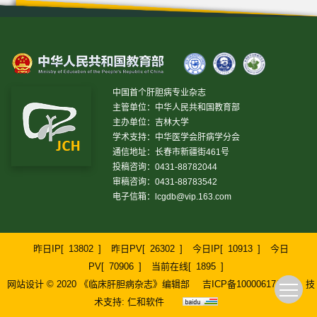
中国首个肝胆病专业杂志
主管单位：中华人民共和国教育部
主办单位：吉林大学
学术支持：中华医学会肝病学分会
通信地址：长春市新疆街461号
投稿咨询：0431-88782044
审稿咨询：0431-88783542
电子信箱：
lcgdb@vip.163.com
昨日IP[
13802
]
昨日PV[
26302
]
今日IP[
10913
]
今日
PV[
70906
]
当前在线[
1895
]
网站设计 © 2020 《临床肝胆病杂志》编辑部
吉ICP备10000617号-1
技
术支持:
仁和软件