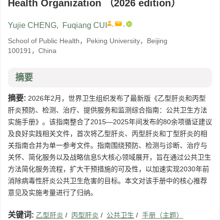
Health Organization （2026 edition）
,
,
Yujie CHENG
,
Fuqiang CUI
School of Public Health，Peking University，Beijing
100191，China
摘要
摘要:
2026年2月，世界卫生组织发布了最新版《乙型肝炎和丙型
肝炎预防、检测、治疗、提供服务和监测综合指南：公共卫生方法
实施手册》。该指南整合了2015—2025年间发布的80余项循证建议
及良好实践相关文件，首次将乙型肝炎、丙型肝炎和丁型肝炎的相
关指南合并为单一参考文件。指南围绕预防、检测与诊断、治疗与
关怀、简化服务以及战略信息5大核心领域展开，旨在通过公共卫生
方法简化服务流程，扩大干预措施的可及性，以加速实现2030年前
消除病毒性肝炎公共卫生危害的目标。本文对该手册中的核心推荐
意见及实施考量进行了归纳。
关键词:
乙型肝炎
/
丙型肝炎
/
公共卫生
/
手册（主题）