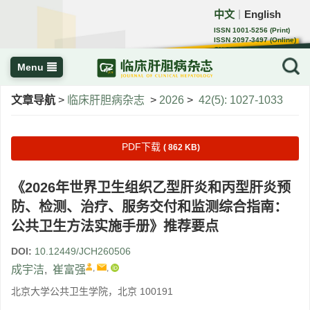
中文
English
｜
ISSN 1001-5256 (Print)
ISSN 2097-3497 (Online)
CN 22-1108/R
Menu
文章导航
>
临床肝胆病杂志
>
2026
>
42(5): 1027-1033
PDF下载
( 862 KB)
《2026年世界卫生组织乙型肝炎和丙型肝炎预
防、检测、治疗、服务交付和监测综合指南：
公共卫生方法实施手册》推荐要点
DOI:
10.12449/JCH260506
,
,
成宇洁
,
崔富强
北京大学公共卫生学院，北京 100191