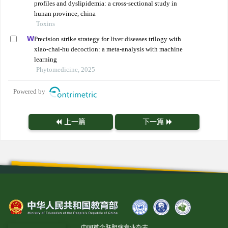
profiles and dyslipidemia: a cross-sectional study in
hunan province, china
Toxins
Precision strike strategy for liver diseases trilogy with
xiao-chai-hu decoction: a meta-analysis with machine
learning
Phytomedicine, 2025
Powered by
上一篇
下一篇