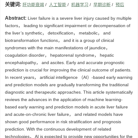
关键词:
肝功能衰竭
/
人工智能
/
机器学习
/
早期诊断
/
预后
Abstract:
Liver failure is a severe liver injury caused by multiple
factors， leading to significant impairment or decompensation of
the liver’s synthetic， detoxification， metabolic， and
biotransformation functions， and it is a group of clinical
syndromes with the main manifestations of jaundice，
coagulation disorder， hepatorenal syndrome， hepatic
encephalopathy， and ascites. Early and accurate prognostic
prediction is crucial for improving the clinical outcome of patients.
In recent years， artificial intelligence （AI）-based early warning
and prediction models are gradually transforming the traditional
diagnostic and therapeutic approaches. This article systematically
reviews the advances in the application of machine learning-
based early warning and prediction models in acute liver failure
and acute-on-chronic liver failure， and related models have
shown good performance in risk stratification and prognosis
prediction. With the continuous development of related
technologies， AI is expected to provide new opportunities for the