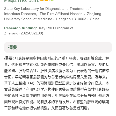
Meiqian HU
,
Jun LI
State Key Laboratory for Diagnosis and Treatment of
Infectious Diseases，The First Affiliated Hospital，Zhejiang
University School of Medicine，Hangzhou 310003，China
Research funding:
Key R&D Program of
Zhejiang
(2025C02130)
摘要
摘要:
肝衰竭是由多种因素引起的严重肝损害，导致肝脏合成、解
毒、代谢和生物转化功能严重障碍或失代偿，出现以黄疸、凝血功
能障碍、肝肾综合征、肝性脑病及腹水等为主要表现的一组临床综
合征，早期精准预后预测对改善患者临床结局至关重要。近年来，
基于人工智能（AI）的预警预测模型正逐步改变传统诊疗模式。本
文系统综述了利用机器学习构建的预警及预后模型在急性肝衰竭及
慢加急性肝衰竭中的应用进展，相关模型在风险分层与预后预测方
面展现出良好性能。随着技术的不断发展，AI有望为肝衰竭的早期
干预和精准治疗提供新机遇，从而显著改善患者预后。