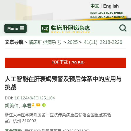
中文
English
｜
ISSN 1001-5256 (Print)
ISSN 2097-3497 (Online)
CN 22-1108/R
Menu
文章导航
>
临床肝胆病杂志
>
2025
>
41(11): 2218-2226
PDF下载
( 765 KB)
人工智能在肝衰竭预警及预后体系中的应用与
挑战
DOI:
10.12449/JCH251104
,
,
胡美倩
,
李君
浙江大学医学院附属第一医院传染病重症诊治全国重点实验
室，杭州 310003