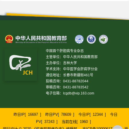
中国首个肝胆病专业杂志
主管单位：中华人民共和国教育部
主办单位：吉林大学
学术支持：中华医学会肝病学分会
通信地址：长春市新疆街461号
投稿咨询：0431-88782044
审稿咨询：0431-88783542
电子信箱：
lcgdb@vip.163.com
昨日IP[
16697
]
昨日PV[
78609
]
今日IP[
12344
]
今日
PV[
37243
]
当前在线[
1960
]
网站设计 © 2020 《临床肝胆病杂志》编辑部
吉ICP备10000617号-1
技