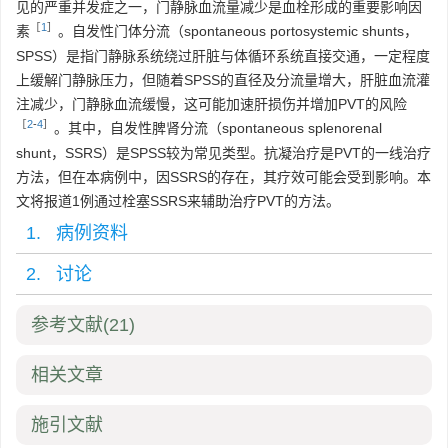
见的严重并发症之一，门静脉血流量减少是血栓形成的重要影响因
［
1
］
素
。自发性门体分流（spontaneous portosystemic shunts，
SPSS）是指门静脉系统绕过肝脏与体循环系统直接交通，一定程度
上缓解门静脉压力，但随着SPSS的直径及分流量增大，肝脏血流灌
注减少，门静脉血流缓慢，这可能加速肝损伤并增加PVT的风险
［
2
-
4
］
。其中，自发性脾肾分流（spontaneous splenorenal
shunt，SSRS）是SPSS较为常见类型。抗凝治疗是PVT的一线治疗
方法，但在本病例中，因SSRS的存在，其疗效可能会受到影响。本
文将报道1例通过栓塞SSRS来辅助治疗PVT的方法。
1. 病例资料
2. 讨论
参考文献
(21)
相关文章
施引文献