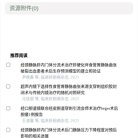
资源附件
(0)
推荐阅读
经颈静脉肝内门体分流术治疗肝硬化伴食管胃静脉曲张
破裂出血患者术后生存预测模型的建立和验证
尹晓春 等, 临床肝胆病杂志, 2025
超声内镜下选择性食管胃静脉曲张来源支穿刺组织胶封
闭术与传统内镜治疗的随机对照研究
马佳丽 等, 临床肝胆病杂志, 2025
经口胆道镜联合经皮胆道穿刺引流会师术治疗beger术后
胆瘘1例报告
王语馨 等, 临床肝胆病杂志, 2025
经颈静脉肝内门体分流术后门静脉压力下降程度对预后
影响的相关进展