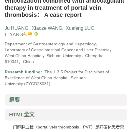
embolization combined with anticoagulant
therapy in treatment of portal vein
thrombosis： A case report
Ju HUANG
,
Xiaoze WANG
,
Xuefeng LUO
,
,
,
Li YANG
Department of Gastroenterology and Hepatology，
Laboratory of Gastrointestinal Cancer and Liver Disease，
West China Hospital，Sichuan University，Chengdu
610041，China
Research funding:
The 1·3·5 Project for Disciplines of
Excellence of West China Hospital, Sichuan
University
(ZYGD23031)
摘要
HTML全文
门静脉血栓（portal vein thrombosis，PVT）是肝硬化患者常