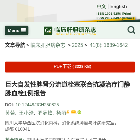
中文
English
｜
ISSN 1001-5256 (Print)
ISSN 2097-3497 (Online)
CN 22-1108/R
Menu
文章导航
>
临床肝胆病杂志
>
2025
>
41(8): 1639-1642
PDF下载
( 3328 KB)
巨大自发性脾肾分流道栓塞联合抗凝治疗门静
脉血栓1例报告
DOI:
10.12449/JCH250825
,
,
黄菊
,
王小泽
,
罗薛峰
,
杨丽
四川大学华西医院消化内科，消化系统肿瘤与肝病研究室，
成都 610041