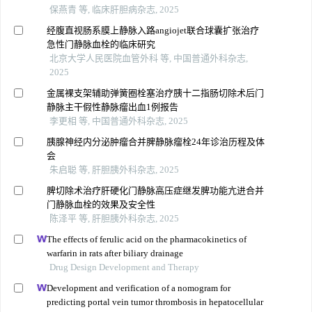
保燕青 等, 临床肝胆病杂志, 2025
经腹直视肠系膜上静脉入路angiojet联合球囊扩张治疗
急性门静脉血栓的临床研究
北京大学人民医院血管外科 等, 中国普通外科杂志,
2025
金属裸支架辅助弹簧圈栓塞治疗胰十二指肠切除术后门
静脉主干假性静脉瘤出血1例报告
李更相 等, 中国普通外科杂志, 2025
胰腺神经内分泌肿瘤合并脾静脉瘤栓24年诊治历程及体
会
朱启聪 等, 肝胆胰外科杂志, 2025
脾切除术治疗肝硬化门静脉高压症继发脾功能亢进合并
门静脉血栓的效果及安全性
陈泽平 等, 肝胆胰外科杂志, 2025
The effects of ferulic acid on the pharmacokinetics of
warfarin in rats after biliary drainage
Drug Design Development and Therapy
Development and verification of a nomogram for
predicting portal vein tumor thrombosis in hepatocellular