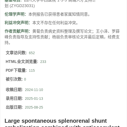
基金项目:
四川大学华西医院“1·3·5”高端人才支持计
划
(ZYGD23031)
伦理学声明：
本例报告已获得患者家属知情同意。
利益冲突声明：
本文不存在任何利益冲突。
作者贡献声明：
黄菊负责病史资料整理及撰写论文；王小泽、罗薛
峰负责指导及支持性贡献；杨丽负责审核论文并最后定稿，经费支
持。
文章访问数:
652
HTML全文浏览量:
233
PDF下载量:
115
被引次数:
0
收稿日期:
2024-11-10
录用日期:
2025-01-13
出版日期:
2025-08-25
Large spontaneous splenorenal shunt